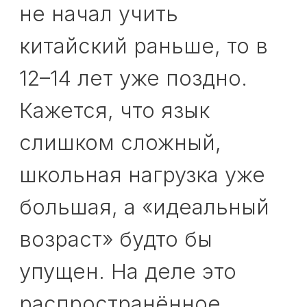
упущен. На деле это
распространённое
заблуждение.
Подростковый возраст
вовсе не закрывает
дорогу к изучению
китайского языка.
Напротив, во многих
случаях именно в 12–14
лет ребёнок может
начать учиться более
осознанно, собранно и с
лучшим пониманием