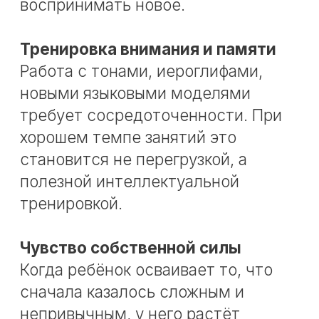
Регулярность
Даже интерес к языку быстро
ослабевает, если между занятиями
нет системы. Именно регулярность
помогает превратить первые
впечатления в устойчивый навык.
Что может мешать
родителям принять
решение
Иногда родители откладывают
старт не потому, что ребёнок не
готов, а потому, что сами боятся
ошибки.
«А вдруг будет слишком
сложно».