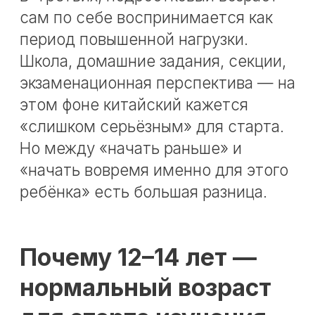
обучение становится устойчивее.
Лучше развита способность к
системному обучению
Подросток уже умеет слушать
объяснение, видеть
закономерности, сравнивать,
запоминать через смысл, а не
только через игру. Это особенно
важно в китайском языке, где нужна
внимательность к структуре,
графике, тонам и повторению.
Выше самостоятельность
Ребёнок 12–14 лет уже может
постепенно брать на себя часть
ответственности за обучение:
помнить о занятиях, повторять
материал, вести тетрадь, замечать
собственные ошибки. Это делает