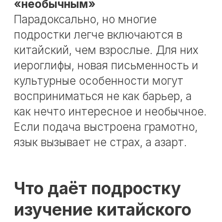
Что действительно
важно при старте в 12–
14 лет
Если родители задумываются о
китайском языке для подростка,
смотреть стоит не на мифический
«идеальный возраст», а на
реальные условия обучения.
Подходящая группа
Подростку важно заниматься
среди сверстников, чтобы темп,
подача и уровень общения
соответствовали возрасту. Если
ребёнок попадает в неподходящую
группу, даже хороший предмет
может быстро начать