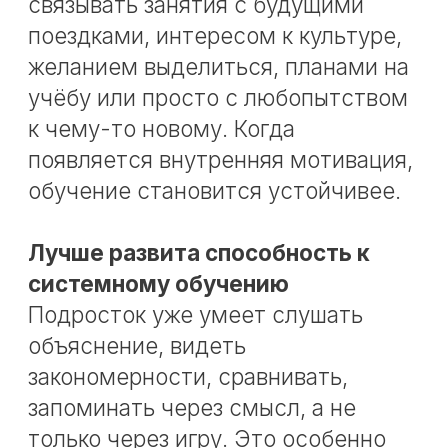
12–14 лет, он может стать не
просто «ещё одним предметом», а
важным направлением развития.
Расширение кругозора
Китайский язык неизбежно
открывает ребёнку другую
культурную систему, другой
способ письма, другую логику
общения. Это помогает шире
смотреть на мир и легче
воспринимать новое.
Тренировка внимания и памяти
Работа с тонами, иероглифами,
новыми языковыми моделями
требует сосредоточенности. При
хорошем темпе занятий это
становится не перегрузкой, а
полезной интеллектуальной