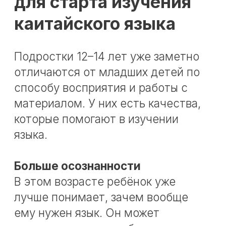
прогресс более устойчивым.
Меньше страха перед
«необычным»
Парадоксально, но многие
подростки легче включаются в
китайский, чем взрослые. Для них
иероглифы, новая письменность и
культурные особенности могут
восприниматься не как барьер, а
как нечто интересное и необычное.
Если подача выстроена грамотно,
язык вызывает не страх, а азарт.
Что даёт подростку
изучение китайского
языка
Когда китайский начинают учить в