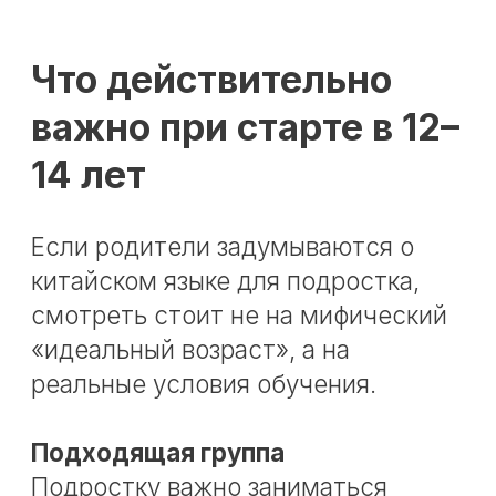
осознанно, понимать логику языка,
включаться в систему и видеть
собственный прогресс. Гораздо
важнее не то, почему ребёнок не
начал раньше, а то, в какой среде
он начнёт сейчас.
Если обучение выстроено
грамотно, китайский язык в
подростковом возрасте становится
не перегрузкой, а новым
интересным направлением,
которое развивает, расширяет
кругозор и даёт ребёнку ощущение
движения вперёд. Например, как у
нас в
Еврошколе
.
Еврошкола Москва
ПОЛЕЗНЫЕ МАТЕРИАЛЫ
КИТАЙСКИЙ