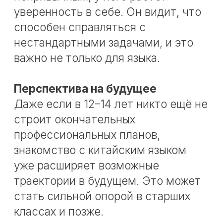
«А вдруг он быстро бросит».
«А вдруг стоило начинать
раньше».
«А вдруг сейчас уже поздно и
смысла нет».
Эти сомнения понятны. Но гораздо
важнее не искать идеальный
момент, а увидеть реальную точку
старта. Если ребёнку интересно,
если ему подходит формат и рядом
есть школа, где занятия выстроены
по возрасту и уровню, откладывать
из-за страха «мы не успели
раньше» нет смысла.
Начинать учить китайский язык в
12–14 лет не поздно. Это хороший,
живой и вполне подходящий
возраст для старта. Подросток уже
способен учиться более