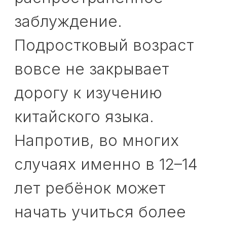
целей.
Откуда берётся
мысль, что начинать
поздно
Обычно за этим страхом стоят
сразу несколько причин. Во-
первых, китайский язык многим
кажется особенно трудным.
Иероглифы, тоны, непривычная
система письма — всё это создаёт
ощущение, будто начинать нужно
чуть ли не с детского сада, иначе
потом будет слишком тяжело.
Во-вторых, родители часто
сравнивают китайский с
английским. Английский