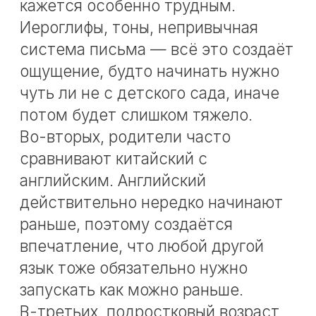
для старта изучения
каитайского языка
Подростки 12–14 лет уже заметно
отличаются от младших детей по
способу восприятия и работы с
материалом. У них есть качества,
которые помогают в изучении
языка.
Больше осознанности
В этом возрасте ребёнок уже
лучше понимает, зачем вообще
ему нужен язык. Он может
связывать занятия с будущими
поездками, интересом к культуре,
желанием выделиться, планами на
учёбу или просто с любопытством
к чему-то новому. Когда
появляется внутренняя мотивация,