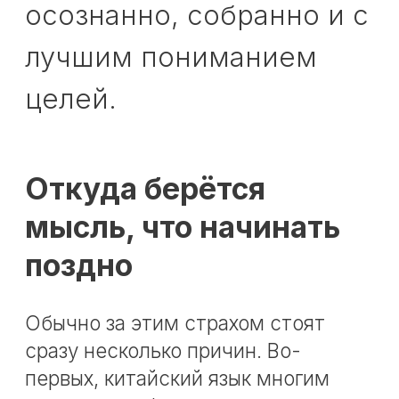
действительно нередко начинают
раньше, поэтому создаётся
впечатление, что любой другой
язык тоже обязательно нужно
запускать как можно раньше.
В-третьих, подростковый возраст
сам по себе воспринимается как
период повышенной нагрузки.
Школа, домашние задания, секции,
экзаменационная перспектива — на
этом фоне китайский кажется
«слишком серьёзным» для старта.
Но между «начать раньше» и
«начать вовремя именно для этого
ребёнка» есть большая разница.
Почему 12–14 лет —
нормальный возраст