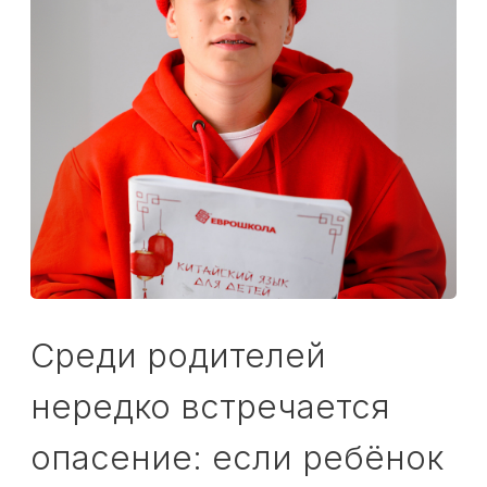
Среди родителей
нередко встречается
опасение: если ребёнок
не начал учить
китайский раньше, то в
12–14 лет уже поздно.
Кажется, что язык
слишком сложный,
школьная нагрузка уже
большая, а «идеальный
возраст» будто бы