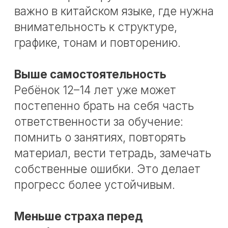
тренировкой.
Чувство собственной силы
Когда ребёнок осваивает то, что
сначала казалось сложным и
непривычным, у него растёт
уверенность в себе. Он видит, что
способен справляться с
нестандартными задачами, и это
важно не только для языка.
Перспектива на будущее
Даже если в 12–14 лет никто ещё не
строит окончательных
профессиональных планов,
знакомство с китайским языком
уже расширяет возможные
траектории в будущем. Это может
стать сильной опорой в старших
классах и позже.