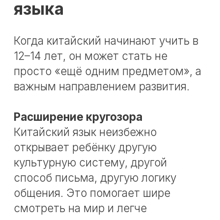
восприниматься как тяжёлая
обязанность.
Понятная программа
Китайский язык не должен
выглядеть для ребёнка как хаос из
иероглифов и незнакомых звуков.
Важно, чтобы программа была
выстроена последовательно, а
материал давался в логике: от
простого к более сложному.
Поддерживающая атмосфера
Подростки чувствительны к
ощущению неловкости и страху
ошибки. Поэтому им особенно
важно учиться в среде, где можно
пробовать, ошибаться, спрашивать
и постепенно втягиваться без
лишнего давления.