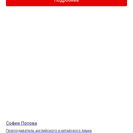
Подробнее
первым шагом к уверенности, для кого-то —
путёвкой в международные программы
и новые возможности. Читайте истории
детей и родителей, которые уже убедились:
изучать иностранные языки можно
с удовольствием и результатом.
Все отзывы
София Попова
Преподаватель английского и китайского языка