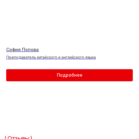
Отзывы
Yandex
София Попова
Запишитесь на консультацию или
Преподаватель китайского и английского языка
пробный урок
Подробнее
+7
Что вас интересует