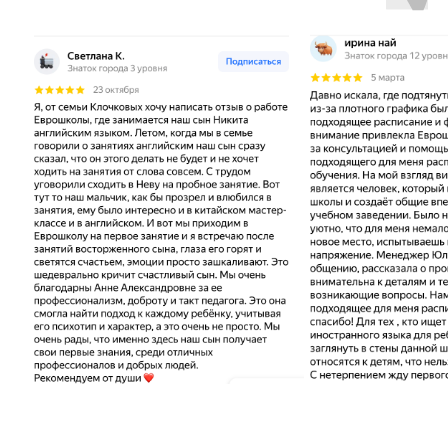
Школа на станции
метро Отрадное
Адрес
м.«Отрадное», ул.
Каргопольская, дом 13, корпус 1