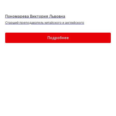
Выберете центр
рядом с вами
Пономарева Виктория Львовна
Старший преподаватель китайского и английского
Подберите подходящую школу, оставьте
заявку или свяжитесь с нами напрямую для
консультации
Подробнее